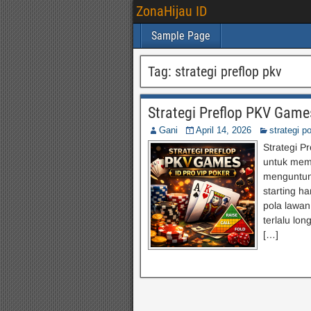
ZonaHijau ID
Sample Page
Tag:
strategi preflop pkv
Strategi Preflop PKV Game
Gani
April 14, 2026
strategi p
Strategi P
untuk memb
menguntung
starting h
pola lawan
terlalu lo
[…]