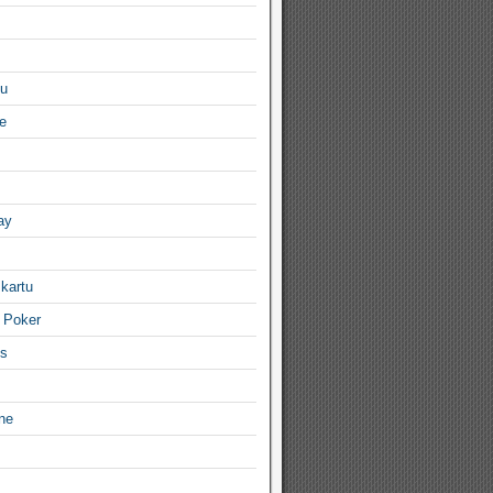
u
e
ay
kartu
 Poker
s
ne