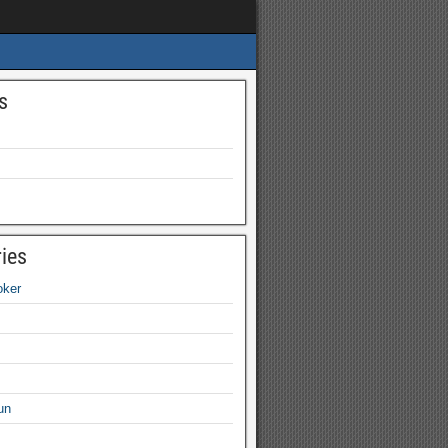
s
ies
oker
un