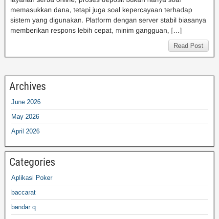
memasukkan dana, tetapi juga soal kepercayaan terhadap
sistem yang digunakan. Platform dengan server stabil biasanya
memberikan respons lebih cepat, minim gangguan, […]
Read Post
Archives
June 2026
May 2026
April 2026
Categories
Aplikasi Poker
baccarat
bandar q