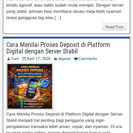
terlalu agresif, atau saldo sudah mulai menipis. Dengan server
yang stabil, pemain bisa membaca situasi meja lebih nyaman
tanpa gangguan lag atau […]
Read Post
Cara Menilai Proses Deposit di Platform
Digital dengan Server Stabil
Gani
April 17, 2026
deposit
Comments
Cara Menilai Proses Deposit di Platform Digital dengan Server
Stabil menjadi hal penting bagi pengguna yang ingin
pengalaman transaksi lebih aman, cepat, dan nyaman. Di era
layanan serba online, proses deposit bukan hanya soal