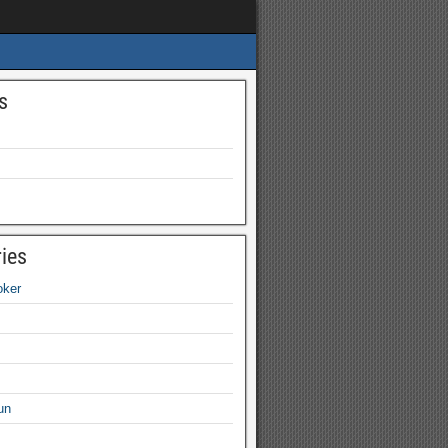
s
ies
oker
un