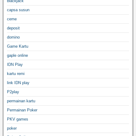
blackjack
capsa susun
ceme
deposit
domino
Game Kartu
gaple online
IDN Play
kartu remi
link IDN play
P2play
permainan kartu
Permainan Poker
PKV games
poker