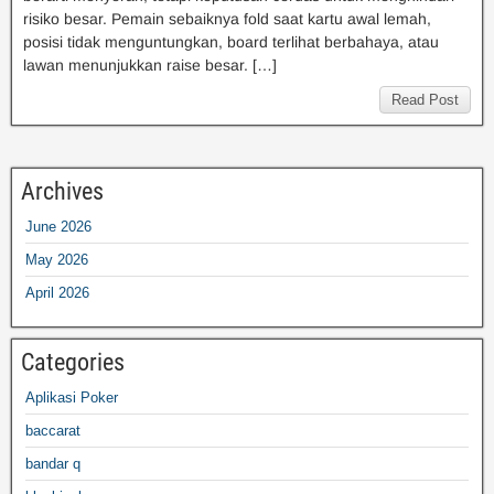
risiko besar. Pemain sebaiknya fold saat kartu awal lemah,
posisi tidak menguntungkan, board terlihat berbahaya, atau
lawan menunjukkan raise besar. […]
Read Post
Archives
June 2026
May 2026
April 2026
Categories
Aplikasi Poker
baccarat
bandar q