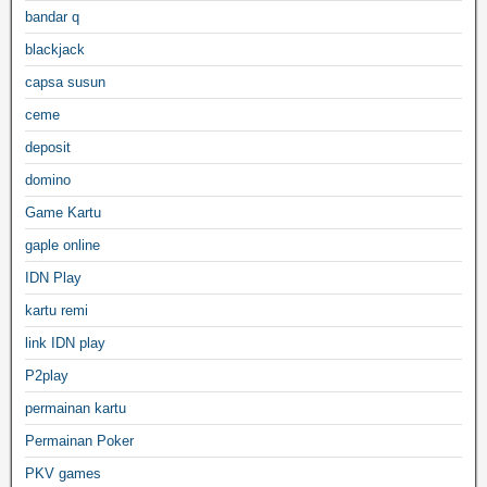
bandar q
blackjack
capsa susun
ceme
deposit
domino
Game Kartu
gaple online
IDN Play
kartu remi
link IDN play
P2play
permainan kartu
Permainan Poker
PKV games