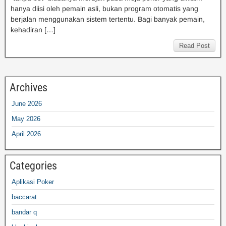
hanya diisi oleh pemain asli, bukan program otomatis yang
berjalan menggunakan sistem tertentu. Bagi banyak pemain,
kehadiran […]
Read Post
Archives
June 2026
May 2026
April 2026
Categories
Aplikasi Poker
baccarat
bandar q