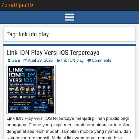
ZonaHijau ID
Tag:
link idn play
Link IDN Play Versi iOS Terpercaya
Gani
April 29, 2026
link IDN play
Comments
Link IDN Play versi iOS terpercaya menjadi pilihan praktis bagi
pengguna iPhone yang ingin menikmati permainan kartu online
dengan akses lebih mudah, tampilan mobile yang nyaman, dan
sistem yang responsif. Melalui link yang tepat, pemain bisa