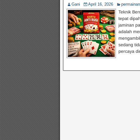
Gani
April 16, 2026
permainan
Teknik Ber
tepat dipa
jaminan pa
adalah men
mengambil 
sedang tida
percaya di