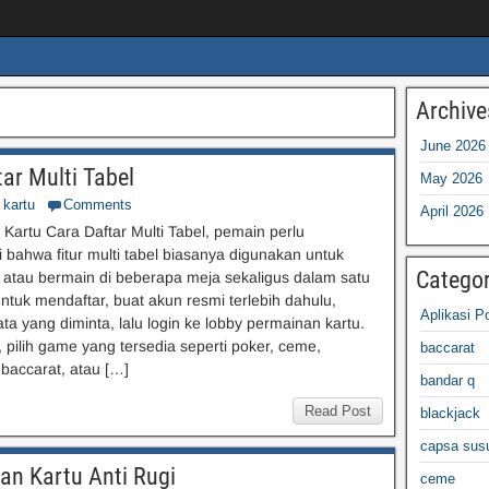
Archive
June 2026
ar Multi Tabel
May 2026
 kartu
Comments
April 2026
Kartu Cara Daftar Multi Tabel, pemain perlu
ahwa fitur multi tabel biasanya digunakan untuk
Categor
atau bermain di beberapa meja sekaligus dalam satu
Untuk mendaftar, buat akun resmi terlebih dahulu,
Aplikasi P
ata yang diminta, lalu login ke lobby permainan kartu.
, pilih game yang tersedia seperti poker, ceme,
baccarat
baccarat, atau […]
bandar q
Read Post
blackjack
capsa sus
an Kartu Anti Rugi
ceme