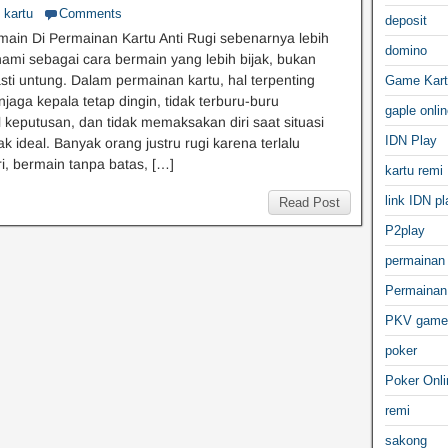
 kartu
Comments
deposit
main Di Permainan Kartu Anti Rugi sebenarnya lebih
domino
hami sebagai cara bermain yang lebih bijak, bukan
sti untung. Dalam permainan kartu, hal terpenting
Game Kart
jaga kepala tetap dingin, tidak terburu-buru
gaple onlin
keputusan, dan tidak memaksakan diri saat situasi
IDN Play
k ideal. Banyak orang justru rugi karena terlalu
ri, bermain tanpa batas, […]
kartu remi
link IDN pl
Read Post
P2play
permainan 
Permainan
PKV game
poker
Poker Onli
remi
sakong