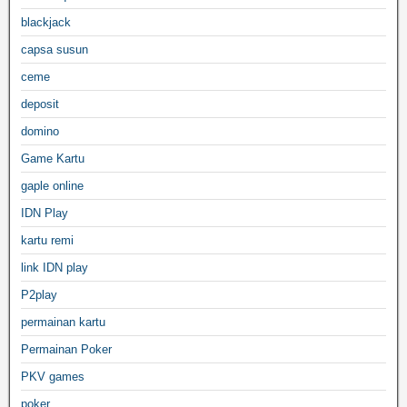
blackjack
capsa susun
ceme
deposit
domino
Game Kartu
gaple online
IDN Play
kartu remi
link IDN play
P2play
permainan kartu
Permainan Poker
PKV games
poker