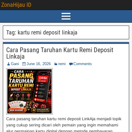
ZonaHijau ID
Tag:
kartu remi deposit linkaja
Cara Pasang Taruhan Kartu Remi Deposit
Linkaja
Gani
June 16, 2026
remi
Comments
Cara pasang taruhan kartu remi deposit LinkAja menjadi topik
yang cukup sering dicari oleh pemain yang ingin memahami
alur permainan kartu digital dengan metode pembayaran