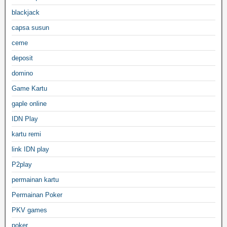
blackjack
capsa susun
ceme
deposit
domino
Game Kartu
gaple online
IDN Play
kartu remi
link IDN play
P2play
permainan kartu
Permainan Poker
PKV games
poker