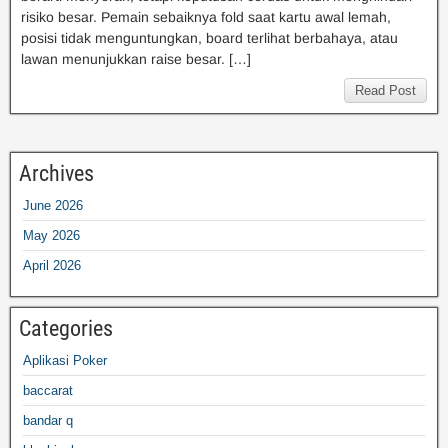
risiko besar. Pemain sebaiknya fold saat kartu awal lemah,
posisi tidak menguntungkan, board terlihat berbahaya, atau
lawan menunjukkan raise besar. […]
Read Post
Archives
June 2026
May 2026
April 2026
Categories
Aplikasi Poker
baccarat
bandar q