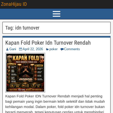
ZonaHijau ID
Tag:
idn turnover
Kapan Fold Poker Idn Turnover Rendah
Gani
April 22, 2026
poker
Comments
Kapan Fold Poker IDN Turnover Rendah menjadi hal penting
bagi pemain yang ingin bermain lebih selektif dan tidak mudah
kehilangan modal. Dalam poker, fold poker idn turnover bukan
berarti menyerah, tetapi keputusan cerdas untuk menghindari