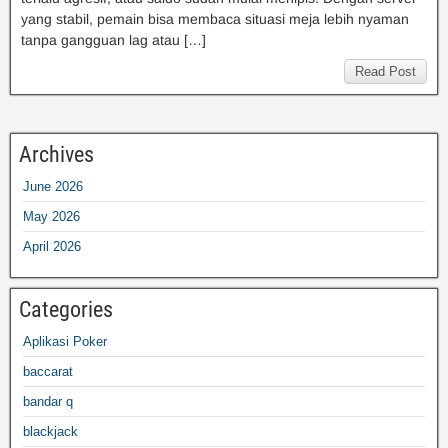
yang stabil, pemain bisa membaca situasi meja lebih nyaman
tanpa gangguan lag atau […]
Read Post
Archives
June 2026
May 2026
April 2026
Categories
Aplikasi Poker
baccarat
bandar q
blackjack