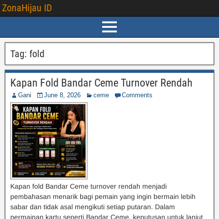
ZonaHijau ID
Tag:
fold
Kapan Fold Bandar Ceme Turnover Rendah
Gani
June 8, 2026
ceme
Comments
Kapan fold Bandar Ceme turnover rendah menjadi
pembahasan menarik bagi pemain yang ingin bermain lebih
sabar dan tidak asal mengikuti setiap putaran. Dalam
permainan kartu seperti Bandar Ceme, keputusan untuk lanjut