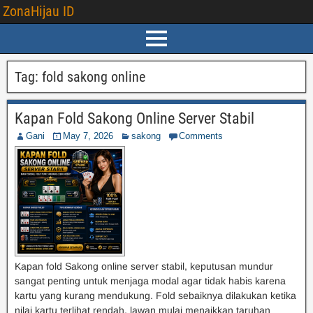
ZonaHijau ID
Tag:
fold sakong online
Kapan Fold Sakong Online Server Stabil
Gani
May 7, 2026
sakong
Comments
Kapan fold Sakong online server stabil, keputusan mundur
sangat penting untuk menjaga modal agar tidak habis karena
kartu yang kurang mendukung. Fold sebaiknya dilakukan ketika
nilai kartu terlihat rendah, lawan mulai menaikkan taruhan