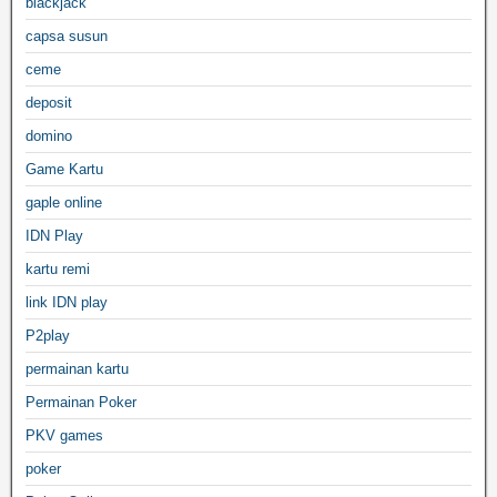
blackjack
capsa susun
ceme
deposit
domino
Game Kartu
gaple online
IDN Play
kartu remi
link IDN play
P2play
permainan kartu
Permainan Poker
PKV games
poker