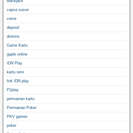
blackjack
capsa susun
ceme
deposit
domino
Game Kartu
gaple online
IDN Play
kartu remi
link IDN play
P2play
permainan kartu
Permainan Poker
PKV games
poker