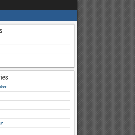
s
ies
oker
un