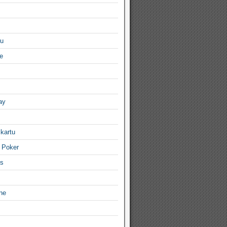
u
e
ay
kartu
 Poker
s
ne