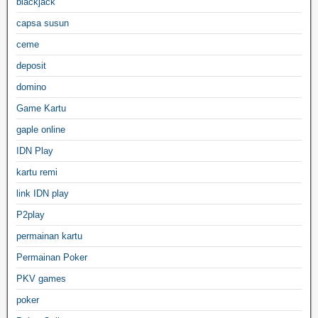
blackjack
capsa susun
ceme
deposit
domino
Game Kartu
gaple online
IDN Play
kartu remi
link IDN play
P2play
permainan kartu
Permainan Poker
PKV games
poker