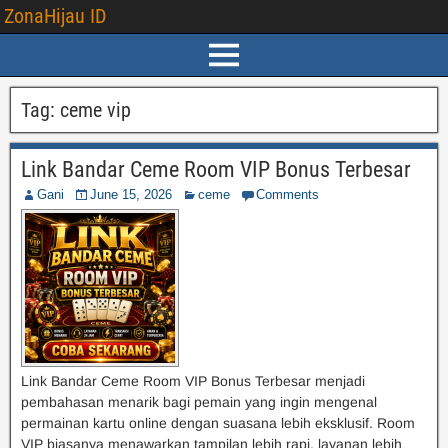
ZonaHijau ID
Tag:
ceme vip
Link Bandar Ceme Room VIP Bonus Terbesar
Gani
June 15, 2026
ceme
Comments
Link Bandar Ceme Room VIP Bonus Terbesar menjadi
pembahasan menarik bagi pemain yang ingin mengenal
permainan kartu online dengan suasana lebih eksklusif. Room
VIP biasanya menawarkan tampilan lebih rapi, layanan lebih