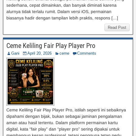
sederhana, cepat dimainkan, dan banyak diminati karena
alurnya tidak terlalu rumit. Dalam versi iOS, permainan
biasanya hadir dengan tampilan lebih praktis, respons […]
Read Post
Ceme Keliling Fair Play Player Pro
Gani
April 20, 2026
ceme
Comments
Ceme Keliling Fair Play Player Pro, istilah seperti ini sebaiknya
dipahami dengan bijak, bukan sebagai jaminan pengalaman
aman atau hasil tertentu. Dalam platform permainan kartu
digital, kata “fair play” dan “player pro” sering dipakai untuk
membangun kesan profesional, tetapi pengguna tetap perlu