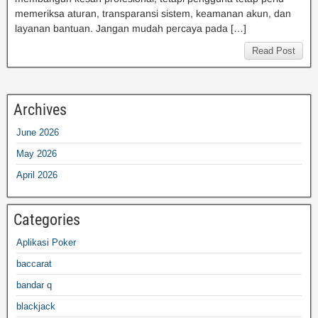
memeriksa aturan, transparansi sistem, keamanan akun, dan
layanan bantuan. Jangan mudah percaya pada […]
Read Post
Archives
June 2026
May 2026
April 2026
Categories
Aplikasi Poker
baccarat
bandar q
blackjack