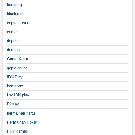
bandar q
blackjack
capsa susun
ceme
deposit
domino
Game Kartu
gaple online
IDN Play
kartu remi
link IDN play
P2play
permainan kartu
Permainan Poker
PKV games