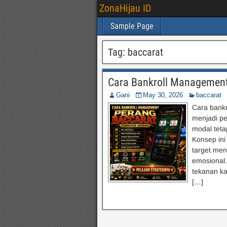
ZonaHijau ID
Sample Page
Tag:
baccarat
Cara Bankroll Management
Gani
May 30, 2026
baccarat
Cara bank
menjadi p
modal teta
Konsep ini
target men
emosional
tekanan ka
[…]