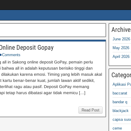
Archive
June 2026
 Online Deposit Gopay
May 2026
Comments
April 2026
g all in Sakong online deposit GoPay, pemain perlu
ahwa all in adalah keputusan berisiko tinggi dan
Categor
h dilakukan karena emosi. Timing yang lebih masuk akal
 kartu benar-benar kuat, jumlah lawan aktif sedikit,
Aplikasi P
terlihat ragu atau pasif. Deposit GoPay memang
tapi tetap harus dibatasi agar tidak memicu […]
baccarat
bandar q
Read Post
blackjack
capsa sus
ceme