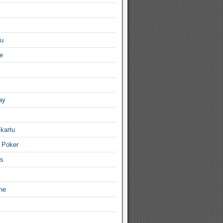
u
e
ay
kartu
 Poker
s
ne