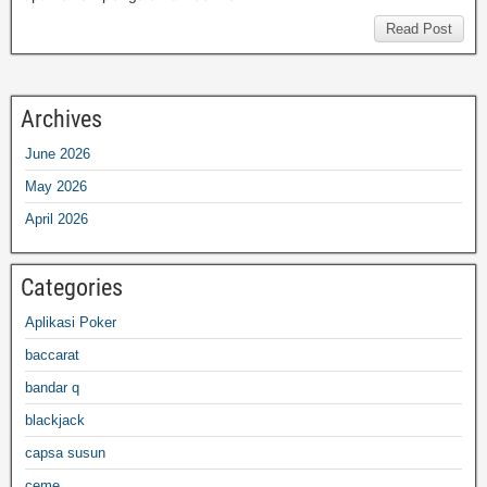
Read Post
Archives
June 2026
May 2026
April 2026
Categories
Aplikasi Poker
baccarat
bandar q
blackjack
capsa susun
ceme