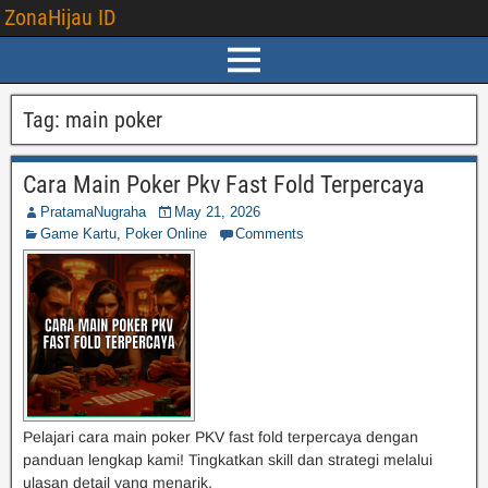
ZonaHijau ID
Tag:
main poker
Cara Main Poker Pkv Fast Fold Terpercaya
PratamaNugraha
May 21, 2026
Game Kartu
,
Poker Online
Comments
Pelajari cara main poker PKV fast fold terpercaya dengan
panduan lengkap kami! Tingkatkan skill dan strategi melalui
ulasan detail yang menarik.